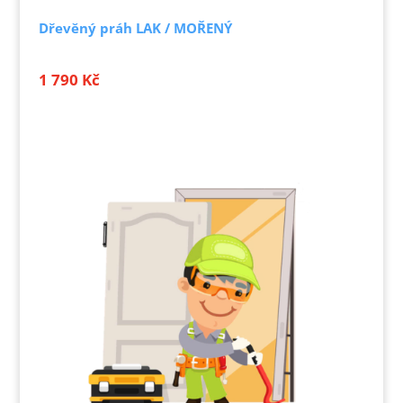
Dřevěný práh LAK / MOŘENÝ
1 790
Kč