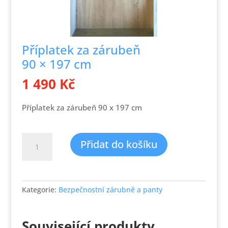
Příplatek za zárubeň
90 × 197 cm
1 490
Kč
Příplatek za zárubeň 90 x 197 cm
Příplatek
Přidat do košíku
za
zárubeň
90 × 197 cm
množství
Kategorie:
Bezpečnostní zárubně a panty
Související produkty