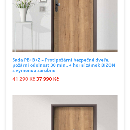
Sada PB+B+Z – Protipožární bezpečné dveře,
požární odolnost 30 min., + horní zámek BIZON
s výměnou zárubně
Původní
Aktuální
41 290
Kč
37 990
Kč
cena
cena
byla:
je:
41 290 Kč.
37 990 Kč.