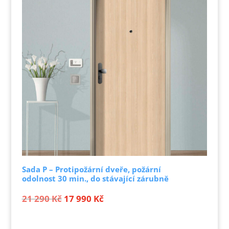
Sada P – Protipožární dveře, požární
odolnost 30 min., do stávající zárubně
Původní
Aktuální
21 290
Kč
17 990
Kč
cena
cena
byla:
je: