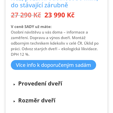
do stávající zárubně
Původní
Aktuální
27 290
Kč
23 990
Kč
cena
cena
byla:
je:
V ceně SADY už máte:
27 290 Kč.
23 990 Kč.
Osobní návštěvu u vás doma – informace a
zaměření. Dopravu a výnos dveří. Montáž
odborným technikem kdekoliv v celé ČR. Úklid po
práci. Odvoz starých dveří – ekologická likvidace.
DPH 12 %.
Více info k doporučeným sadám
Provedení dveří
Rozměr dveří