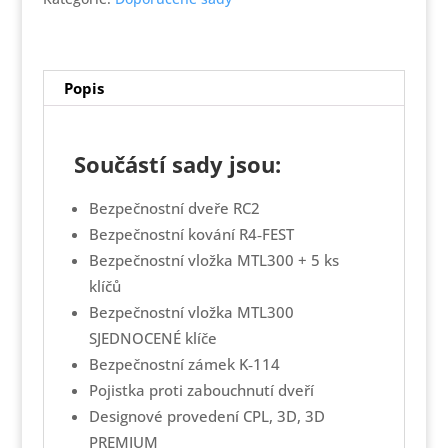
RC2,
požární
odolnost 30
min.,
Popis
do stávající
zárubně
množství
Součástí sady jsou:
Bezpečnostní dveře RC2
Bezpečnostní kování R4‑FEST
Bezpečnostní vložka MTL300 + 5 ks
klíčů
Bezpečnostní vložka MTL300
SJEDNOCENÉ klíče
Bezpečnostní zámek K‑114
Pojistka proti zabouchnutí dveří
Designové provedení CPL, 3D, 3D
PREMIUM