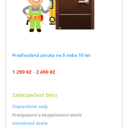
Prodloužená záruka na 5 nebo 10 let
Rozpětí
1 290
Kč
2 490
Kč
–
cen:
1 290 Kč
až
Zabezpečení bytu
2 490 Kč
Doporučené sady
Protipožární a bezpečnostní dveře
Interiérové dveře