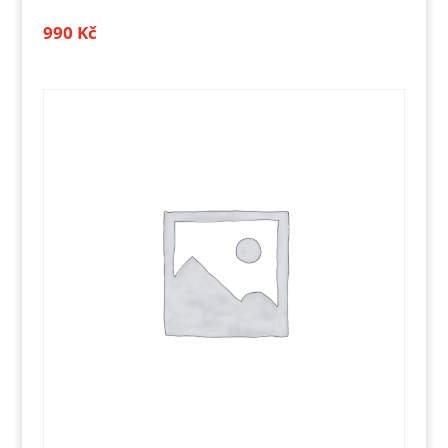
990
Kč