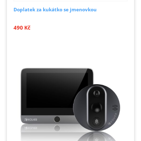
Doplatek za kukátko se jmenovkou
490
Kč