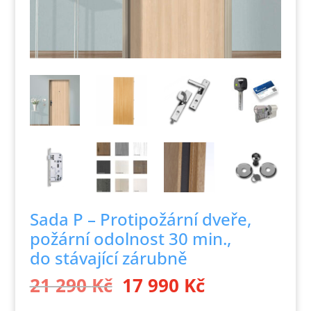
Sada P – Protipožární dveře,
požární odolnost 30 min.,
do stávající zárubně
Původní
Aktuální
21 290
Kč
17 990
Kč
cena
cena