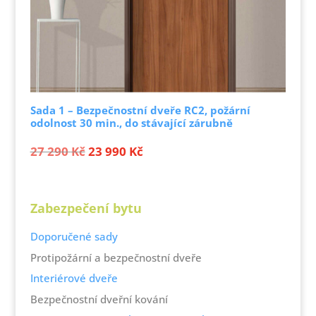
Sada 1 – Bezpečnostní dveře RC2, požární
odolnost 30 min., do stávající zárubně
Původní
Aktuální
27 290
Kč
23 990
Kč
cena
cena
byla:
je:
27 290 Kč.
23 990 Kč.
Zabezpečení bytu
Doporučené sady
Protipožární a bezpečnostní dveře
Interiérové dveře
Bezpečnostní dveřní kování