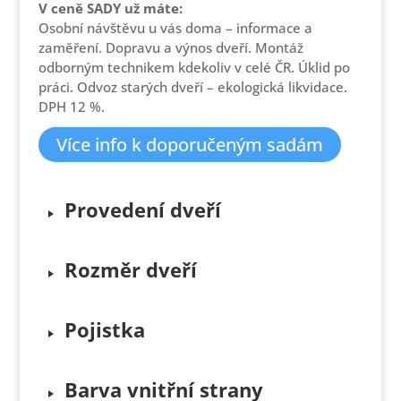
byla:
je:
V ceně SADY už máte:
21 290 Kč.
17 990 Kč.
Osobní návštěvu u vás doma – informace a
zaměření. Dopravu a výnos dveří. Montáž
odborným technikem kdekoliv v celé ČR. Úklid po
práci. Odvoz starých dveří – ekologická likvidace.
DPH 12 %.
Více info k doporučeným sadám
Provedení dveří
Rozměr dveří
Pojistka
Barva vnitřní strany