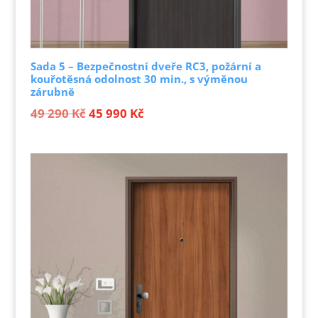
Sada 5 – Bezpečnostní dveře RC3, požární a
kouřotěsná odolnost 30 min., s výměnou
zárubně
Původní
Aktuální
49 290
Kč
45 990
Kč
cena
cena
byla:
je:
49 290 Kč.
45 990 Kč.