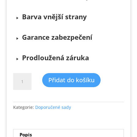
Barva vnější strany
Garance zabezpečení
Prodloužená záruka
Sada
Přidat do košíku
P
–
Protipožární
dveře,
Kategorie:
Doporučené sady
požární
odolnost 30
min.,
do stávající
Popis
zárubně