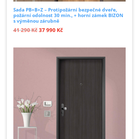
Sada PB+B+Z – Protipožární bezpečné dveře,
požární odolnost 30 min., + horní zámek BIZON
s výměnou zárubně
Původní
Aktuální
41 290
Kč
37 990
Kč
cena
cena
byla:
je:
41 290 Kč.
37 990 Kč.